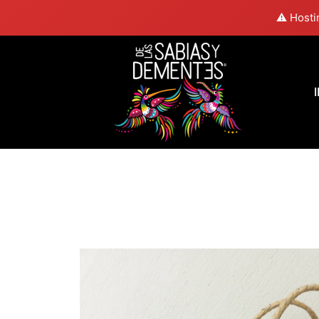
⚠️ Hosti
I