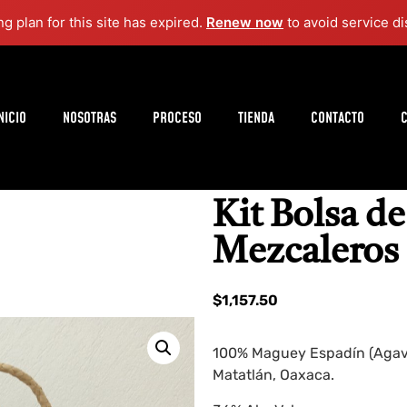
ng plan for this site has expired.
Renew now
to avoid service di
NICIO
NOSOTRAS
PROCESO
TIENDA
CONTACTO
C
Kit Bolsa d
Mezcaleros 
$
1,157.50
100% Maguey Espadín (Agave
Matatlán, Oaxaca.